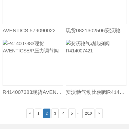
AVENTICS 5790900220二位五通换向阀
现货0821302506安沃驰调压阀上海彦西
R414007383现货AVENTICSE/P压力调节阀
安沃驰气动比例阀R414007421
···
<
1
2
3
4
5
2/10
>