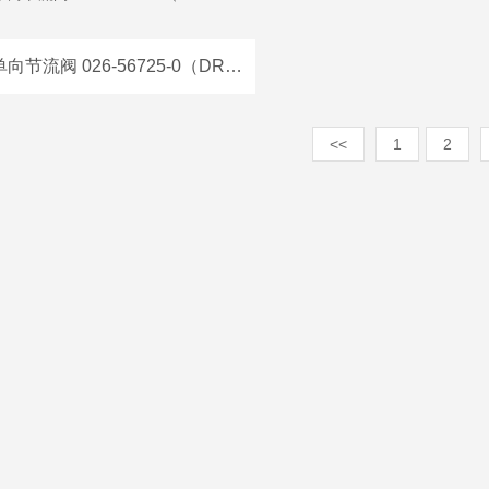
派克单向节流阀 026-56725-0（DRV7-08-562）
<<
1
2