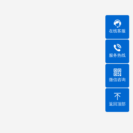
在线客服
服务热线
微信咨询
返回顶部