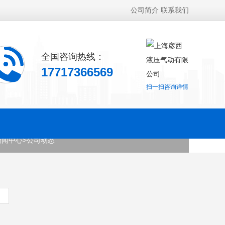
公司简介
联系我们
全国咨询热线：
17717366569
扫一扫咨询详情
新闻中心
>
公司动态
！