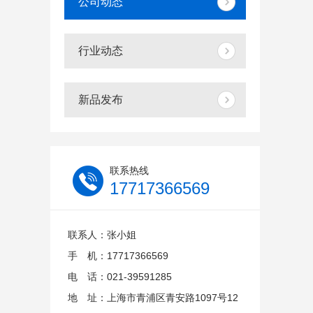
公司动态
行业动态
新品发布
联系热线
17717366569
联系人：张小姐
手 机：17717366569
电 话：021-39591285
地 址：上海市青浦区青安路1097号12