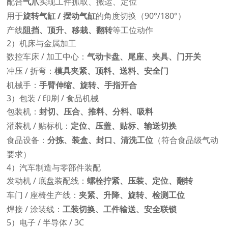
配合
气爪
实现工件抓取、搬运、定位
用于
旋转气缸 / 摆动气缸
的角度切换（90°/180°）
产线
阻挡、顶升、移栽、翻转
等工位动作
2）机床与金属加工
数控车床 / 加工中心：
气动卡盘、尾座、夹具、门开关
冲压 / 折弯：
模具夹紧、顶料、送料、安全门
机械手：
手臂伸缩、旋转、手指开合
3）包装 / 印刷 / 食品机械
包装机：
封切、压合、推料、分料、吸料
灌装机 / 贴标机：
定位、压盖、贴标、输送切换
食品设备：
分拣、装盒、封口、清洗工位
（符合食品级气动
要求）
4）汽车制造与零部件装配
发动机 / 底盘装配线：
螺栓拧紧、压装、定位、翻转
车门 / 座椅生产线：
夹紧、升降、旋转、检测工位
焊接 / 涂装线：
工装切换、工件输送、安全联锁
5）电子 / 半导体 / 3C