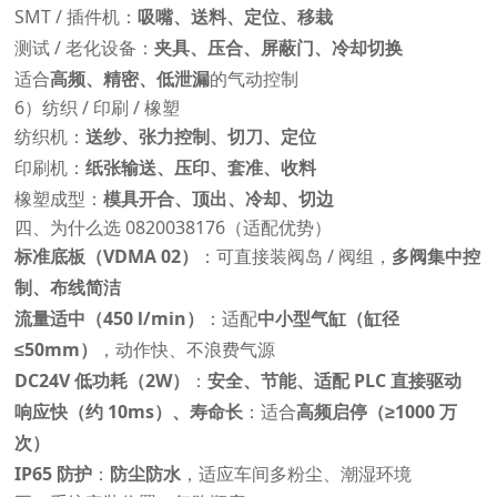
SMT / 插件机：
吸嘴、送料、定位、移栽
测试 / 老化设备：
夹具、压合、屏蔽门、冷却切换
适合
高频、精密、低泄漏
的气动控制
6）纺织 / 印刷 / 橡塑
纺织机：
送纱、张力控制、切刀、定位
印刷机：
纸张输送、压印、套准、收料
橡塑成型：
模具开合、顶出、冷却、切边
四、为什么选 0820038176（适配优势）
标准底板（VDMA 02）
：可直接装阀岛 / 阀组，
多阀集中控
制、布线简洁
流量适中（450 l/min）
：适配
中小型气缸（缸径
≤50mm）
，动作快、不浪费气源
DC24V 低功耗（2W）
：
安全、节能、适配 PLC 直接驱动
响应快（约 10ms）、寿命长
：适合
高频启停（≥1000 万
次）
IP65 防护
：
防尘防水
，适应车间多粉尘、潮湿环境