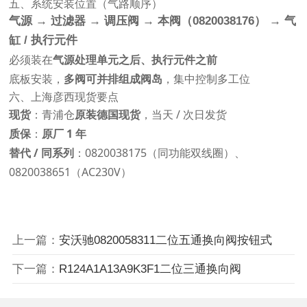
五、系统安装位置（气路顺序）
气源 → 过滤器 → 调压阀 → 本阀（0820038176） → 气
缸 / 执行元件
必须装在
气源处理单元之后、执行元件之前
底板安装，
多阀可并排组成阀岛
，集中控制多工位
六、上海彦西现货要点
现货
：青浦仓
原装德国现货
，当天 / 次日发货
质保
：
原厂 1 年
替代 / 同系列
：0820038175（同功能双线圈）、
0820038651（AC230V）
上一篇：
安沃驰0820058311二位五通换向阀按钮式
下一篇：
R124A1A13A9K3F1二位三通换向阀