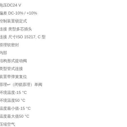
电压DC24 V
差 DC-10% / +10%
控制装置锁定式
连接 类型多芯插头
接 尺寸ISO 15217, C 型
原理软密封
内部
结构形式提动阀
类型管式连接
装置带弹簧复位
原理↩（闭锁原理）单阀
环境温度-15 °C
环境温度50 °C
温度最小值-15 °C
温度最大值50 °C
压缩空气