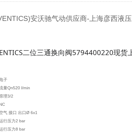
AVENTICS)安沃驰气动供应商-上海彦西液压气
VENTICS二位三通换向阀5794400220现货
电子
量Qn520 l/min
原理3/2
NC
空气 接口 出口Ø 6x1
运行压力2 bar
运行压力8 bar