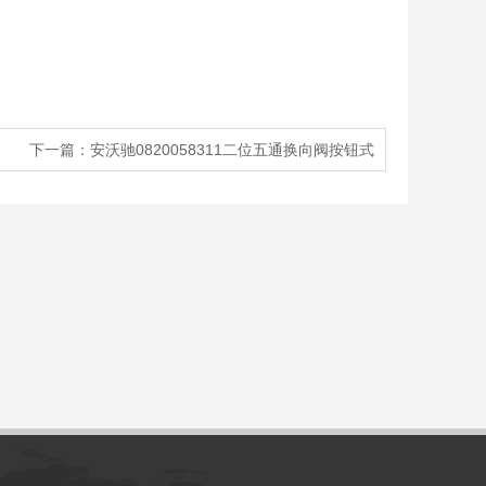
下一篇：
安沃驰0820058311二位五通换向阀按钮式