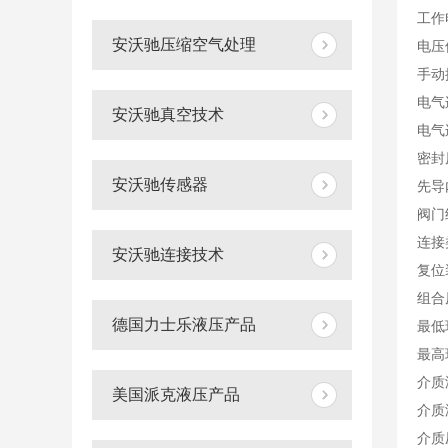
工作
安沃驰压缩空气处理
电压偏
手动
电气
安沃驰真空技术
电气连
密封
安沃驰传感器
先导
阀门
连接
安沃驰连接技术
复位
组合
德国力士乐液压产品
最低
最高
介质
美国派克液压产品
介质
介质