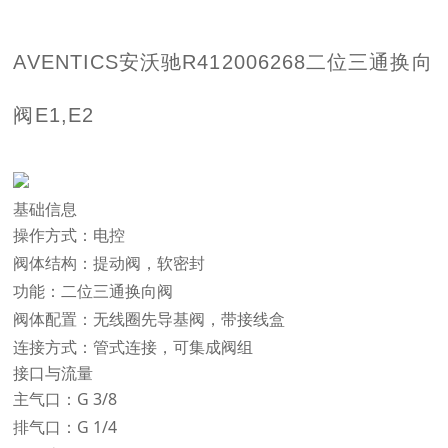
AVENTICS安沃驰
R412006268二位三通换向
阀E1,E2
基础信息
操作方式：电控
阀体结构：提动阀，软密封
功能：二位三通换向阀
阀体配置：无线圈先导基阀，带接线盒
连接方式：管式连接，可集成阀组
接口与流量
主气口：G 3/8
排气口：G 1/4