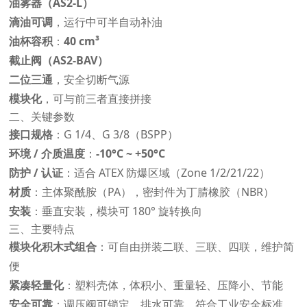
油雾器（AS2-L）
滴油可调
，运行中可半自动补油
油杯容积
：
40 cm³
截止阀（AS2-BAV）
二位三通
，安全切断气源
模块化
，可与前三者直接拼接
二、关键参数
接口规格
：G 1/4、G 3/8（BSPP）
环境 / 介质温度
：
-10°C ~ +50°C
防护 / 认证
：适合 ATEX 防爆区域（Zone 1/2/21/22）
材质
：主体聚酰胺（PA），密封件为丁腈橡胶（NBR）
安装
：垂直安装，模块可 180° 旋转换向
三、主要特点
模块化积木式组合
：可自由拼装二联、三联、四联，维护简
便
紧凑轻量化
：塑料壳体，体积小、重量轻、压降小、节能
安全可靠
：调压阀可锁定，排水可靠，符合工业安全标准