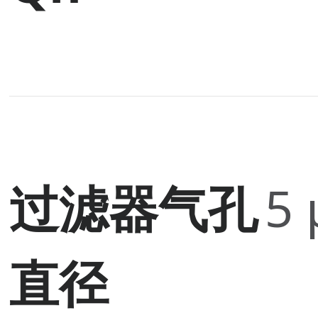
过滤器气孔
5
直径