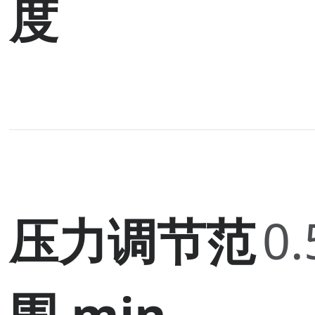
度
压力调节范
0.
围 min.