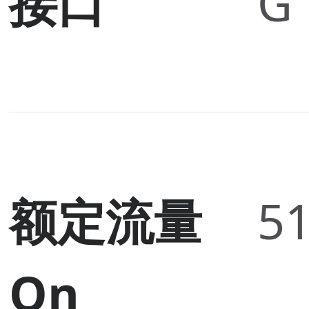
接口
G 
额定流量
51
Qn