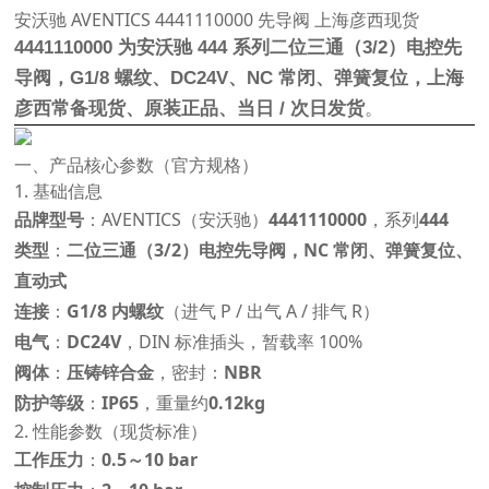
安沃驰 AVENTICS 4441110000 先导阀 上海彦西现货
4441110000 为安沃驰 444 系列二位三通（3/2）电控先
导阀，G1/8 螺纹、DC24V、NC 常闭、弹簧复位，上海
彦西常备现货、原装正品、当日 / 次日发货
。
一、产品核心参数（官方规格）
1. 基础信息
品牌型号
：AVENTICS（安沃驰）
4441110000
，系列
444
类型
：
二位三通（3/2）电控先导阀，NC 常闭、弹簧复位、
直动式
连接
：
G1/8 内螺纹
（进气 P / 出气 A / 排气 R）
电气
：
DC24V
，DIN 标准插头，暂载率 100%
阀体
：
压铸锌合金
，密封：
NBR
防护等级
：
IP65
，重量约
0.12kg
2. 性能参数（现货标准）
工作压力
：
0.5～10 bar