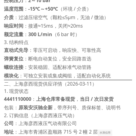
控制压力
：
2～10 bar
温度范围
：
-15℃～+50℃
（环境 / 介质）
介质
：过滤压缩空气（颗粒≤5μm，无油 / 微油）
响应时间
：接通≈15ms，关闭≈20ms
额定流量
：
300 L/min
（6 bar 时）
3. 结构特点
直动式先导
：零压可启动，响应快、可靠性高
弹簧复位
：断电自动复位，安全回路首选
螺纹连接
：安装稳固、适配标准气动管路
模块化
：可独立安装或集成阀组，适配自动化系统
二、上海彦西现货供应详情（2026-03-11）
1. 现货状态
4441110000
：
上海仓库常备现货
，
当日 / 次日发货
包装：
原装安沃驰全新
，带序列号、质保标签、说明书
2. 订购信息（上海彦西液压气动）
公司
：上海彦西液压气动有限公司
地址
：上海市青浦区盈顺路 715 号 2 幢 2 层
水滴信用